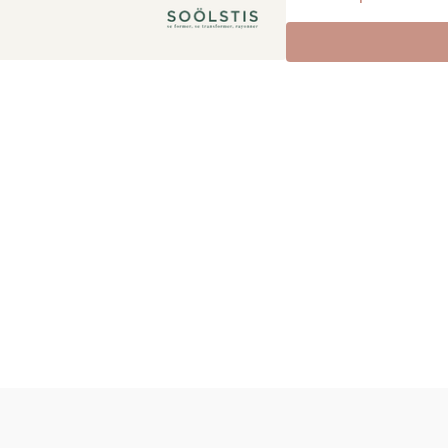
Le patient est guidé ve
ressources naturelles 
également des
ancrages
soins.
Durée :
25 minutes
Utilisation :
Avant ou en 
intermédiaire nécessitan
Thème :
Traversée du b
les bains, poursuite le l
Retour le long du Cap Fer
Précaution
: A éviter s