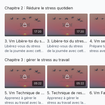
tensions accumulées et vous recentrer. En prenant le temps
Chapitre 2 : Réduire le stress quotidien
d’explorer ces techniques, vous pouvez non seulement
réduire votre niveau de stress mais aussi renforcer votre
résilience face aux défis futurs.
17:20
17:20
3. Vm Libère-toi du stress de la journée
3. Libère-toi du stress de la journée
Libérez-vous du stress
Libérez-vous du stress
Prépare t
de la journée avec cette
de la journée avec cette
stress av
séance d’hypnose.
séance d’hypnose.
d’hypnose
Chapitre 3 : gérer le stress au travail
Retrouvez calme et
Retrouvez calme et
sérénité 
détente pour une soirée
détente pour une soirée
pour affr
sereine.
sereine.
défi avec
05:22
05:22
5. Vm Technique de respiration carré
5. Technique de respiration carré
Apprenez à gérer le
Apprenez à gérer le
stress au travail avec la
stress au travail avec la