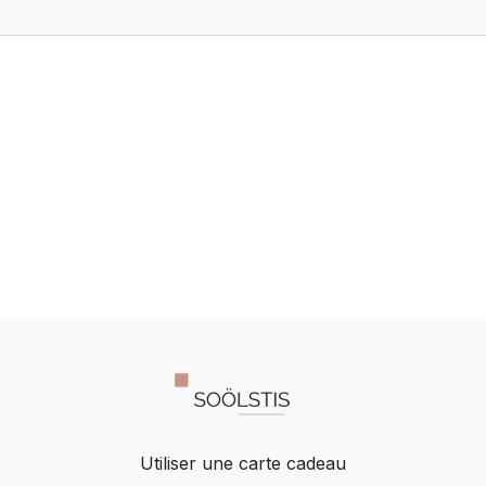
respiration au carré : une
respiration au carré : une
technique simple pour
technique simple pour
retrouver calme et
retrouver calme et
concentration en
concentration en
quelques
quelques
Utiliser une carte cadeau