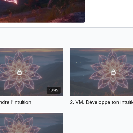
10:45
dre l'intuition
2. VM. Développe ton intuit