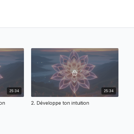
25:34
25:34
ion
2. Développe ton intuition