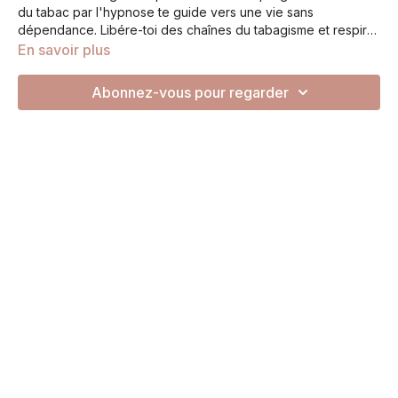
du tabac par l'hypnose te guide vers une vie sans
dépendance. Libére-toi des chaînes du tabagisme et respire
la liberté. ✨Commence ta nouvelle vie dès aujourd'hui ! (VM :
En savoir plus
VERSION MUSICALE)
Abonnez-vous pour regarder